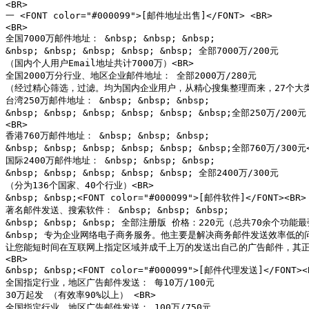
<BR>

一 <FONT color="#000099">[邮件地址出售]</FONT> <BR>

<BR>

全国7000万邮件地址： &nbsp; &nbsp; &nbsp;

&nbsp; &nbsp; &nbsp; &nbsp; &nbsp; 全部7000万/200元

（国内个人用户Email地址共计7000万）<BR>

全国2000万分行业、地区企业邮件地址： 全部2000万/280元

（经过精心筛选，过滤。均为国内企业用户，从精心搜集整理而来，27个大类
台湾250万邮件地址： &nbsp; &nbsp; &nbsp;

&nbsp; &nbsp; &nbsp; &nbsp; &nbsp; &nbsp;全部250万/200元

<BR>

香港760万邮件地址： &nbsp; &nbsp; &nbsp;

&nbsp; &nbsp; &nbsp; &nbsp; &nbsp; &nbsp;全部760万/300元<
国际2400万邮件地址： &nbsp; &nbsp; &nbsp;

&nbsp; &nbsp; &nbsp; &nbsp; &nbsp; 全部2400万/300元

（分为136个国家、40个行业）<BR>

&nbsp; &nbsp;<FONT color="#000099">[邮件软件]</FONT><BR>

著名邮件发送、搜索软件： &nbsp; &nbsp; &nbsp;

&nbsp; &nbsp; &nbsp; 全部注册版 价格：220元（总共70余个
&nbsp; 专为企业网络电子商务服务。他主要是解决商务邮件发送效率低的问
让您能短时间在互联网上指定区域并成千上万的发送出自己的广告邮件，其正版
<BR>

&nbsp; &nbsp;<FONT color="#000099">[邮件代理发送]</FONT><B
全国指定行业，地区广告邮件发送： 每10万/100元

30万起发 （有效率90%以上） <BR>

全国指定行业，地区广告邮件发送： 100万/750元
