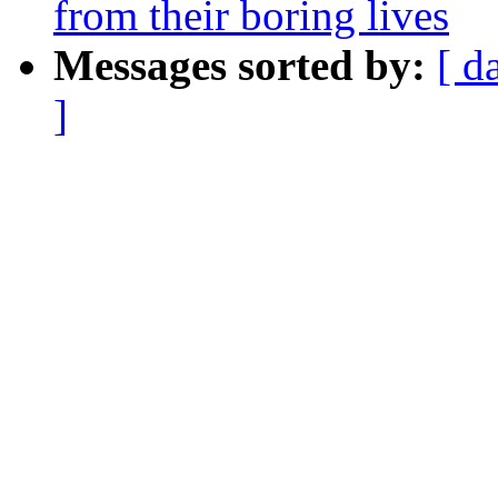
from their boring lives
Messages sorted by:
[ d
]