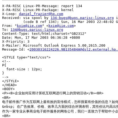
X-PA-RISC Linux-PR-Message: report 134

X-PA-RISC Linux-PR-Package: kernel

X-Loop: 
daniel_frazier@hp.com
Received: via spool by 
134-bugs@bugs.parisc-linux.org
 i
          (code B ref 134); Sun, 16 Mar 2003 22:48:02 G
From: "
kxie@iie.com
" <
kxie@iie.com
>

To: 
134@bugs.parisc-linux.org
Content-Type: text/html;charset="GB2312"

Date: Mon, 17 Mar 2003 06:36:28 +0800

X-Priority: 3

X-Mailer: Microsoft Outlook Express 5.00.2615.200

Message-Id: <
20030316224226.9B135484A@dsl2.external.hp.
<STYLE type="text/css">

<!--

P{

  font-size : 12px;

}

-->

</STYLE>

</HEAD>

<BODY>

<P><B>企业如何应用计算机互联网进行网上的营销活动</B><BR>

<BR>

电子邮件推广作为互联网上最有效的宣传模式，怎样搜索有价值的信息？如何找
&nbsp; 在广告效果、价格、效率几方面的综合评测表明，其性价比均高出报
作为一家专业从事商业电子邮件服务的网络公司，我们一直致力于帮助中小企业
<BR>
