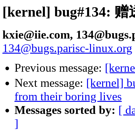
[kernel] bug#134
kxie@iie.com, 134@bugs.p
134@bugs.parisc-linux.org
Previous message:
[ker
Next message:
[kernel] 
from their boring lives
Messages sorted by:
[ d
]