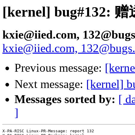
[kernel] bug#132
kxie@iied.com, 132@bugs.
kxie@iied.com, 132@bugs.p
Previous message:
[ker
Next message:
[kernel
Messages sorted by:
[ d
]
X-PA-RISC Linux-PR-Message: report 132
