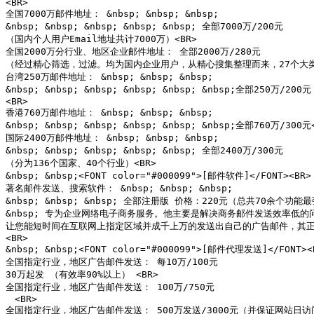
<BR>

全国7000万邮件地址： &nbsp; &nbsp; &nbsp;

&nbsp; &nbsp; &nbsp; &nbsp; &nbsp; 全部7000万/200元

（国内个人用户Email地址共计7000万）<BR>

全国2000万分行业、地区企业邮件地址： 全部2000万/280元

（经过精心筛选，过滤。均为国内企业用户，从精心搜集整理而来，27个大类
台湾250万邮件地址： &nbsp; &nbsp; &nbsp;

&nbsp; &nbsp; &nbsp; &nbsp; &nbsp; &nbsp;全部250万/200元

<BR>

香港760万邮件地址： &nbsp; &nbsp; &nbsp;

&nbsp; &nbsp; &nbsp; &nbsp; &nbsp; &nbsp;全部760万/300元<
国际2400万邮件地址： &nbsp; &nbsp; &nbsp;

&nbsp; &nbsp; &nbsp; &nbsp; &nbsp; 全部2400万/300元

（分为136个国家、40个行业）<BR>

&nbsp; &nbsp;<FONT color="#000099">[邮件软件]</FONT><BR>

著名邮件发送、搜索软件： &nbsp; &nbsp; &nbsp;

&nbsp; &nbsp; &nbsp; 全部注册版 价格：220元（总共70余个
&nbsp; 专为企业网络电子商务服务。他主要是解决商务邮件发送效率低的问
让您能短时间在互联网上指定区域并成千上万的发送出自己的广告邮件，其正版
<BR>

&nbsp; &nbsp;<FONT color="#000099">[邮件代理发送]</FONT><B
全国指定行业，地区广告邮件发送： 每10万/100元

30万起发 （有效率90%以上） <BR>

全国指定行业，地区广告邮件发送： 100万/750元

　<BR>

全国指定行业，地区广告邮件发送： 500万发送/3000元（并保证网站日访问量