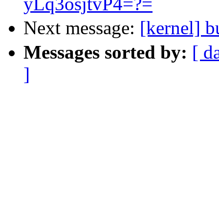
yLq3osjtvP4=?=
Next message:
[kernel
Messages sorted by:
[ d
]