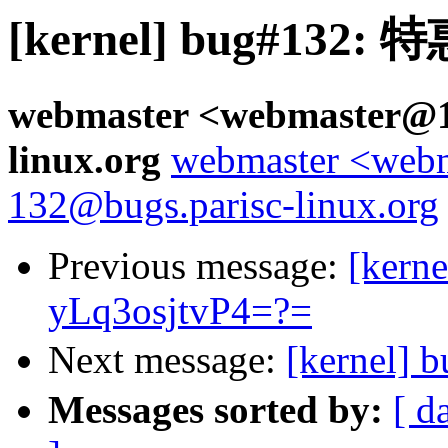
[kernel] bug#132
webmaster <webmaster@12
linux.org
webmaster <webm
132@bugs.parisc-linux.org
Previous message:
[kern
yLq3osjtvP4=?=
Next message:
[kernel
Messages sorted by:
[ d