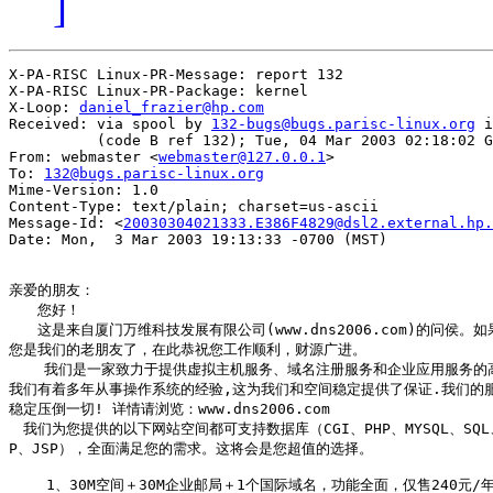
]
X-PA-RISC Linux-PR-Message: report 132

X-PA-RISC Linux-PR-Package: kernel

X-Loop: 
daniel_frazier@hp.com
Received: via spool by 
132-bugs@bugs.parisc-linux.org
 i
          (code B ref 132); Tue, 04 Mar 2003 02:18:02 G
From: webmaster <
webmaster@127.0.0.1
>

To: 
132@bugs.parisc-linux.org
Mime-Version: 1.0

Content-Type: text/plain; charset=us-ascii

Message-Id: <
20030304021333.E386F4829@dsl2.external.hp.
Date: Mon,  3 Mar 2003 19:13:33 -0700 (MST)

亲爱的朋友：

　　您好！

　　这是来自厦门万维科技发展有限公司(www.dns2006.com)的问侯。
您是我们的老朋友了，在此恭祝您工作顺利，财源广进。

    我们是一家致力于提供虚拟主机服务、域名注册服务和企业应用服务的
我们有着多年从事操作系统的经验,这为我们和空间稳定提供了保证.我们的服
稳定压倒一切! 详情请浏览：www.dns2006.com

　我们为您提供的以下网站空间都可支持数据库（CGI、PHP、MYSQL、SQL、A
P、JSP），全面满足您的需求。这将会是您超值的选择。

 　　1、30M空间＋30M企业邮局＋1个国际域名，功能全面，仅售240元/年