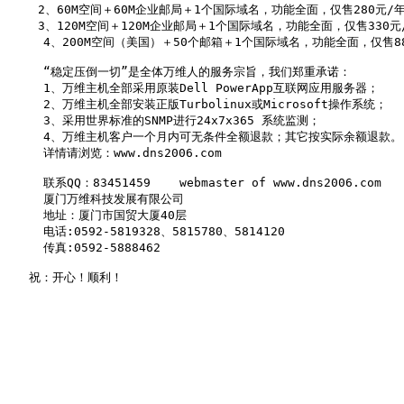
　　 2、60M空间＋60M企业邮局＋1个国际域名，功能全面，仅售280元/年
 　　3、120M空间＋120M企业邮局＋1个国际域名，功能全面，仅售330元/
     4、200M空间（美国）＋50个邮箱＋1个国际域名，功能全面，仅售88
     “稳定压倒一切”是全体万维人的服务宗旨，我们郑重承诺：

     1、万维主机全部采用原装Dell PowerApp互联网应用服务器；

     2、万维主机全部安装正版Turbolinux或Microsoft操作系统；

     3、采用世界标准的SNMP进行24x7x365 系统监测；

     4、万维主机客户一个月内可无条件全额退款；其它按实际余额退款。

     详情请浏览：www.dns2006.com

     联系QQ：83451459    webmaster of www.dns2006.com

     厦门万维科技发展有限公司

     地址：厦门市国贸大厦40层

     电话:0592-5819328、5815780、5814120

     传真:0592-5888462

   祝：开心！顺利！
