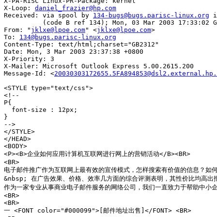
X-PA-RISC Linux-PR-Package: kernel

X-Loop: 
daniel_frazier@hp.com
Received: via spool by 
134-bugs@bugs.parisc-linux.org
 i
          (code B ref 134); Mon, 03 Mar 2003 17:33:02 G
From: "
jklxe@lpoe.com
" <
jklxe@lpoe.com
>

To: 
134@bugs.parisc-linux.org
Content-Type: text/html;charset="GB2312"

Date: Mon, 3 Mar 2003 23:37:38 +0800

X-Priority: 3

X-Mailer: Microsoft Outlook Express 5.00.2615.200

Message-Id: <
20030303172655.5FA894853@dsl2.external.hp.
<STYLE type="text/css">

<!--

P{

  font-size : 12px;

}

-->

</STYLE>

</HEAD>

<BODY>

<P><B>企业如何应用计算机互联网进行网上的营销活动</B><BR>

<BR>

电子邮件推广作为互联网上最有效的宣传模式，怎样搜索有价值的信息？如何找
&nbsp; 在广告效果、价格、效率几方面的综合评测表明，其性价比均高出报
作为一家专业从事商业电子邮件服务的网络公司，我们一直致力于帮助中小企业
<BR>

<BR>

一 <FONT color="#000099">[邮件地址出售]</FONT> <BR>
