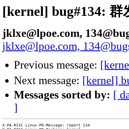
[kernel] bug#134:
jklxe@lpoe.com, 134@bugs
jklxe@lpoe.com, 134@bugs.
Previous message:
[ker
Next message:
[kernel
Messages sorted by:
[ d
]
X-PA-RISC Linux-PR-Message: report 134
