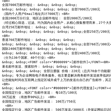
<BR>

全国7000万邮件地址： &nbsp; &nbsp; &nbsp;

&nbsp; &nbsp; &nbsp; &nbsp; &nbsp; 全部7000万/200元

（国内个人用户Email地址共计7000万）<BR>

全国2000万分行业、地区企业邮件地址： 全部2000万/280元

（经过精心筛选，过滤。均为国内企业用户，从精心搜集整理而来，27个大类
台湾250万邮件地址： &nbsp; &nbsp; &nbsp;

&nbsp; &nbsp; &nbsp; &nbsp; &nbsp; &nbsp;全部250万/200元

<BR>

香港760万邮件地址： &nbsp; &nbsp; &nbsp;

&nbsp; &nbsp; &nbsp; &nbsp; &nbsp; &nbsp;全部760万/300元<
国际2400万邮件地址： &nbsp; &nbsp; &nbsp;

&nbsp; &nbsp; &nbsp; &nbsp; &nbsp; 全部2400万/300元

（分为136个国家、40个行业）<BR>

&nbsp; &nbsp;<FONT color="#000099">[邮件软件]</FONT><BR>

著名邮件发送、搜索软件： &nbsp; &nbsp; &nbsp;

&nbsp; &nbsp; &nbsp; 全部注册版 价格：220元（总共70余个
&nbsp; 专为企业网络电子商务服务。他主要是解决商务邮件发送效率低的问
让您能短时间在互联网上指定区域并成千上万的发送出自己的广告邮件，其正版
<BR>

&nbsp; &nbsp;<FONT color="#000099">[邮件代理发送]</FONT><B
全国指定行业，地区广告邮件发送： 每10万/100元

30万起发 （有效率90%以上） <BR>

全国指定行业，地区广告邮件发送： 100万/750元

　<BR>

全国指定行业，地区广告邮件发送： 500万发送/3000元（并保证网站日访问量