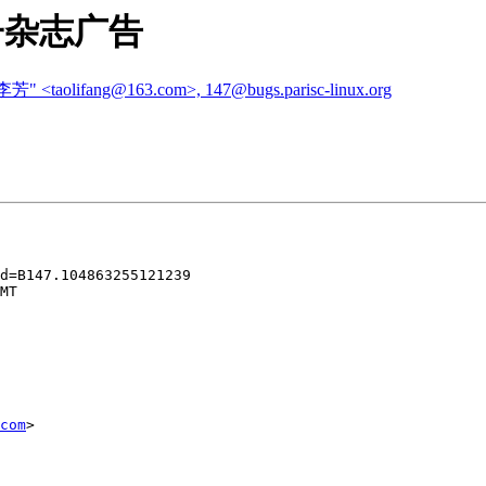
片电子杂志广告
芳" <taolifang@163.com>, 147@bugs.parisc-linux.org
d=B147.104863255121239

MT

com
>
