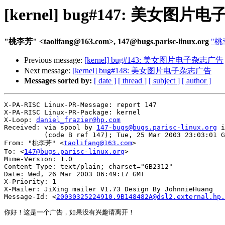
[kernel] bug#147: 美女图
"桃李芳" <taolifang@163.com>, 147@bugs.parisc-linux.org
"桃李
Previous message:
[kernel] bug#143: 美女图片电子杂志广告
Next message:
[kernel] bug#148: 美女图片电子杂志广告
Messages sorted by:
[ date ]
[ thread ]
[ subject ]
[ author ]
X-PA-RISC Linux-PR-Message: report 147

X-PA-RISC Linux-PR-Package: kernel

X-Loop: 
daniel_frazier@hp.com
Received: via spool by 
147-bugs@bugs.parisc-linux.org
 i
          (code B ref 147); Tue, 25 Mar 2003 23:03:01 G
From: "桃李芳" <
taolifang@163.com
>

To: <
147@bugs.parisc-linux.org
>

Mime-Version: 1.0

Content-Type: text/plain; charset="GB2312"

Date: Wed, 26 Mar 2003 06:49:17 GMT

X-Priority: 1

X-Mailer: JiXing mailer V1.73 Design By JohnnieHuang

Message-Id: <
20030325224910.9B148482A@dsl2.external.hp.
你好！这是一个广告，如果没有兴趣请离开！
