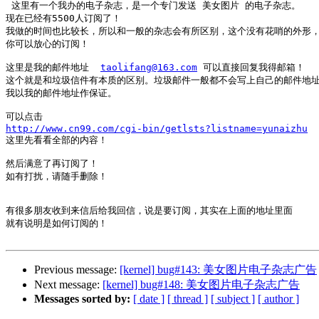
 这里有一个我办的电子杂志，是一个专门发送 美女图片 的电子杂志。

现在已经有5500人订阅了！

我做的时间也比较长，所以和一般的杂志会有所区别，这个没有花哨的外形，
你可以放心的订阅！

这里是我的邮件地址  
taolifang@163.com
 可以直接回复我得邮箱！

这个就是和垃圾信件有本质的区别。垃圾邮件一般都不会写上自己的邮件地址
我以我的邮件地址作保证。

http://www.cn99.com/cgi-bin/getlsts?listname=yunaizhu

这里先看看全部的内容！

然后满意了再订阅了！

如有打扰，请随手删除！

有很多朋友收到来信后给我回信，说是要订阅，其实在上面的地址里面

就有说明是如何订阅的！

Previous message:
[kernel] bug#143: 美女图片电子杂志广告
Next message:
[kernel] bug#148: 美女图片电子杂志广告
Messages sorted by:
[ date ]
[ thread ]
[ subject ]
[ author ]