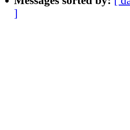
Messages sorted by:
[ d
]