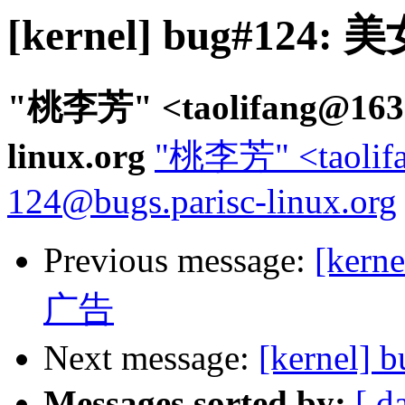
[kernel] bug#1
"桃李芳" <taolifang@163.c
linux.org
"桃李芳" <taolif
124@bugs.parisc-linux.org
Previous message:
[ker
广告
Next message:
[kerne
Messages sorted by:
[ d