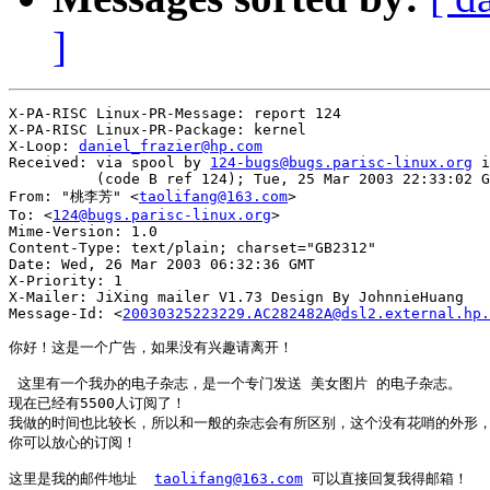
]
X-PA-RISC Linux-PR-Message: report 124

X-PA-RISC Linux-PR-Package: kernel

X-Loop: 
daniel_frazier@hp.com
Received: via spool by 
124-bugs@bugs.parisc-linux.org
 i
          (code B ref 124); Tue, 25 Mar 2003 22:33:02 G
From: "桃李芳" <
taolifang@163.com
>

To: <
124@bugs.parisc-linux.org
>

Mime-Version: 1.0

Content-Type: text/plain; charset="GB2312"

Date: Wed, 26 Mar 2003 06:32:36 GMT

X-Priority: 1

X-Mailer: JiXing mailer V1.73 Design By JohnnieHuang

Message-Id: <
20030325223229.AC282482A@dsl2.external.hp.
你好！这是一个广告，如果没有兴趣请离开！

 这里有一个我办的电子杂志，是一个专门发送 美女图片 的电子杂志。

现在已经有5500人订阅了！

我做的时间也比较长，所以和一般的杂志会有所区别，这个没有花哨的外形，
你可以放心的订阅！

这里是我的邮件地址  
taolifang@163.com
 可以直接回复我得邮箱！
