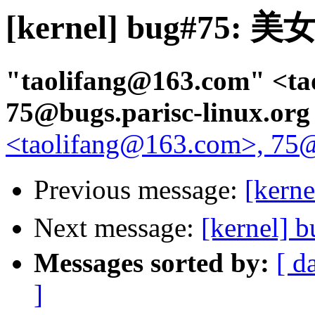
[kernel] bug#75:
"taolifang@163.com" <ta
75@bugs.parisc-linux.or
<taolifang@163.com>, 75@b
Previous message:
[ker
Next message:
[kernel
Messages sorted by:
[ d
]