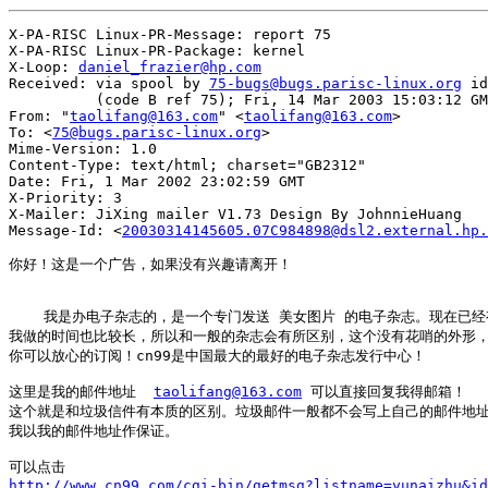
X-PA-RISC Linux-PR-Message: report 75

X-PA-RISC Linux-PR-Package: kernel

X-Loop: 
daniel_frazier@hp.com
Received: via spool by 
75-bugs@bugs.parisc-linux.org
 id
          (code B ref 75); Fri, 14 Mar 2003 15:03:12 GM
From: "
taolifang@163.com
" <
taolifang@163.com
>

To: <
75@bugs.parisc-linux.org
>

Mime-Version: 1.0

Content-Type: text/html; charset="GB2312"

Date: Fri, 1 Mar 2002 23:02:59 GMT

X-Priority: 3

X-Mailer: JiXing mailer V1.73 Design By JohnnieHuang

Message-Id: <
20030314145605.07C984898@dsl2.external.hp.
你好！这是一个广告，如果没有兴趣请离开！

    我是办电子杂志的，是一个专门发送 美女图片 的电子杂志。现在已经有
我做的时间也比较长，所以和一般的杂志会有所区别，这个没有花哨的外形，
你可以放心的订阅！cn99是中国最大的最好的电子杂志发行中心！

这里是我的邮件地址  
taolifang@163.com
 可以直接回复我得邮箱！

这个就是和垃圾信件有本质的区别。垃圾邮件一般都不会写上自己的邮件地址
我以我的邮件地址作保证。

http://www.cn99.com/cgi-bin/getmsg?listname=yunaizhu&id