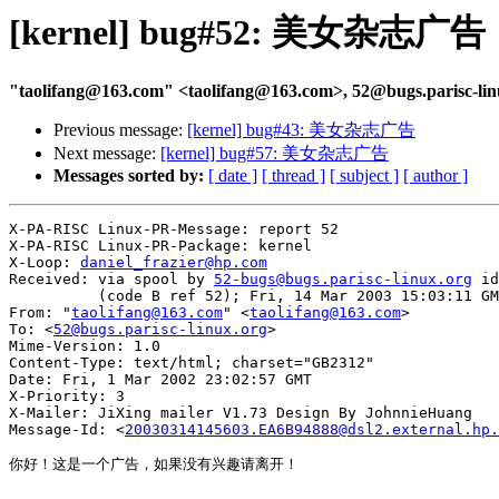
[kernel] bug#52: 美女杂志广告
"taolifang@163.com" <taolifang@163.com>, 52@bugs.parisc-li
Previous message:
[kernel] bug#43: 美女杂志广告
Next message:
[kernel] bug#57: 美女杂志广告
Messages sorted by:
[ date ]
[ thread ]
[ subject ]
[ author ]
X-PA-RISC Linux-PR-Message: report 52

X-PA-RISC Linux-PR-Package: kernel

X-Loop: 
daniel_frazier@hp.com
Received: via spool by 
52-bugs@bugs.parisc-linux.org
 id
          (code B ref 52); Fri, 14 Mar 2003 15:03:11 GM
From: "
taolifang@163.com
" <
taolifang@163.com
>

To: <
52@bugs.parisc-linux.org
>

Mime-Version: 1.0

Content-Type: text/html; charset="GB2312"

Date: Fri, 1 Mar 2002 23:02:57 GMT

X-Priority: 3

X-Mailer: JiXing mailer V1.73 Design By JohnnieHuang

Message-Id: <
20030314145603.EA6B94888@dsl2.external.hp.
你好！这是一个广告，如果没有兴趣请离开！
