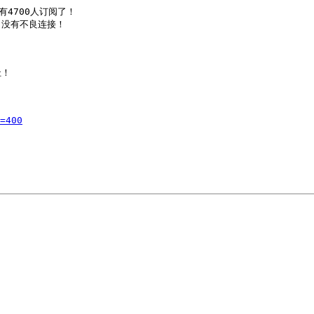
4700人订阅了！

没有不良连接！

！

=400