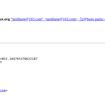
nux.org
"taolifang@163.com" <taolifang@163.com>, 52@bugs.parisc-l
=B52.104765376622187

T

com
>
