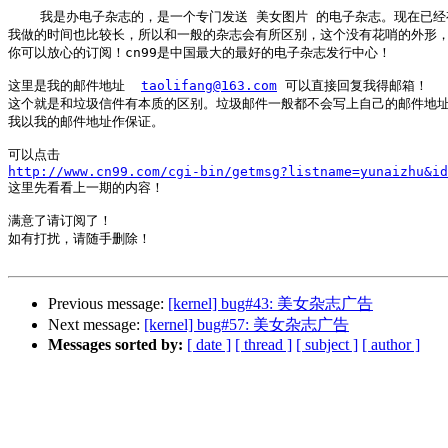
    我是办电子杂志的，是一个专门发送 美女图片 的电子杂志。现在已经有
我做的时间也比较长，所以和一般的杂志会有所区别，这个没有花哨的外形，
你可以放心的订阅！cn99是中国最大的最好的电子杂志发行中心！

这里是我的邮件地址  
taolifang@163.com
 可以直接回复我得邮箱！

这个就是和垃圾信件有本质的区别。垃圾邮件一般都不会写上自己的邮件地址
我以我的邮件地址作保证。

http://www.cn99.com/cgi-bin/getmsg?listname=yunaizhu&id

这里先看看上一期的内容！

满意了请订阅了！

如有打扰，请随手删除！

Previous message:
[kernel] bug#43: 美女杂志广告
Next message:
[kernel] bug#57: 美女杂志广告
Messages sorted by:
[ date ]
[ thread ]
[ subject ]
[ author ]