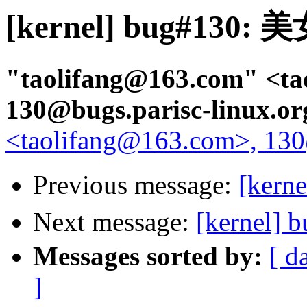
[kernel] bug#130
"taolifang@163.com" <ta
130@bugs.parisc-linux.o
<taolifang@163.com>, 130@
Previous message:
[ker
Next message:
[kernel
Messages sorted by:
[ d
]