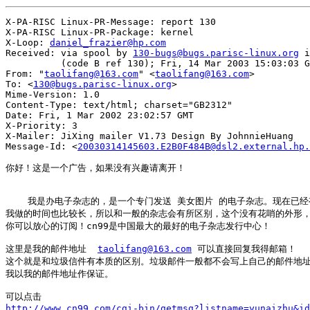
X-PA-RISC Linux-PR-Message: report 130

X-PA-RISC Linux-PR-Package: kernel

X-Loop: 
daniel_frazier@hp.com
Received: via spool by 
130-bugs@bugs.parisc-linux.org
 i
          (code B ref 130); Fri, 14 Mar 2003 15:03:03 G
From: "
taolifang@163.com
" <
taolifang@163.com
>

To: <
130@bugs.parisc-linux.org
>

Mime-Version: 1.0

Content-Type: text/html; charset="GB2312"

Date: Fri, 1 Mar 2002 23:02:57 GMT

X-Priority: 3

X-Mailer: JiXing mailer V1.73 Design By JohnnieHuang

Message-Id: <
20030314145603.E2B0F484B@dsl2.external.hp.
你好！这是一个广告，如果没有兴趣请离开！

    我是办电子杂志的，是一个专门发送 美女图片 的电子杂志。现在已经有
我做的时间也比较长，所以和一般的杂志会有所区别，这个没有花哨的外形，
你可以放心的订阅！cn99是中国最大的最好的电子杂志发行中心！

这里是我的邮件地址  
taolifang@163.com
 可以直接回复我得邮箱！

这个就是和垃圾信件有本质的区别。垃圾邮件一般都不会写上自己的邮件地址
我以我的邮件地址作保证。

http://www.cn99.com/cgi-bin/getmsg?listname=yunaizhu&id