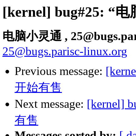
[kernel] bug#2
电脑小灵通
, 25@bugs.par
25@bugs.parisc-linux.org
Previous message:
[ker
开始有售
Next message:
[kerne
有售
Messages sorted by:
[ d