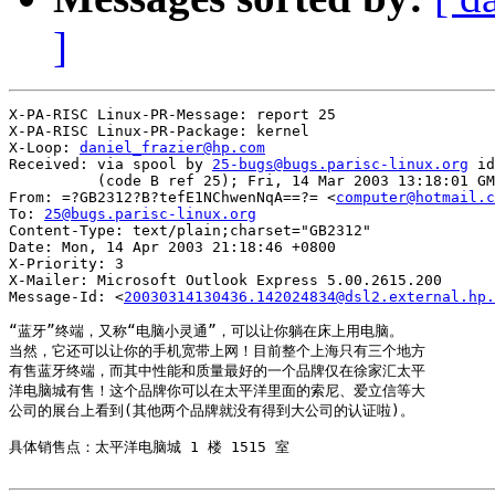
]
X-PA-RISC Linux-PR-Message: report 25

X-PA-RISC Linux-PR-Package: kernel

X-Loop: 
daniel_frazier@hp.com
Received: via spool by 
25-bugs@bugs.parisc-linux.org
 id
          (code B ref 25); Fri, 14 Mar 2003 13:18:01 GM
From: =?GB2312?B?tefE1NChwenNqA==?= <
computer@hotmail.c
To: 
25@bugs.parisc-linux.org
Content-Type: text/plain;charset="GB2312"

Date: Mon, 14 Apr 2003 21:18:46 +0800

X-Priority: 3

X-Mailer: Microsoft Outlook Express 5.00.2615.200

Message-Id: <
20030314130436.142024834@dsl2.external.hp.
“蓝牙”终端，又称“电脑小灵通”，可以让你躺在床上用电脑。

当然，它还可以让你的手机宽带上网！目前整个上海只有三个地方

有售蓝牙终端，而其中性能和质量最好的一个品牌仅在徐家汇太平

洋电脑城有售！这个品牌你可以在太平洋里面的索尼、爱立信等大

公司的展台上看到(其他两个品牌就没有得到大公司的认证啦)。

具体销售点：太平洋电脑城 1 楼 1515 室
