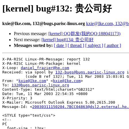
[kernel] bug#132: 贵公司好
kxie@Ike.com, 132@bugs.parisc-linux.org
kxie@Ike.com, 132@bug
Previous message:
[kernel] QQ群发(我的QQ:188041173)
Next message:
[kernel] bug#134: 贵公司好
Messages sorted by:
[ date ]
[ thread ]
[ subject ]
[ author ]
X-PA-RISC Linux-PR-Message: report 132

X-PA-RISC Linux-PR-Package: kernel

X-Loop: 
daniel_frazier@hp.com
Received: via spool by 
132-bugs@bugs.parisc-linux.org
 i
          (code B ref 132); Tue, 11 Mar 2003 15:03:01 G
From: "
kxie@Ike.com
" <
kxie@Ike.com
>

To: 
132@bugs.parisc-linux.org
Content-Type: text/html;charset="GB2312"

Date: Tue, 11 Mar 2003 22:54:35 +0800

X-Priority: 3

X-Mailer: Microsoft Outlook Express 5.00.2615.200

Message-Id: <
20030311150204.7BCC04863@dsl2.external.hp.
<STYLE type="text/css">

<!--

P{

  font-size : 12px;
