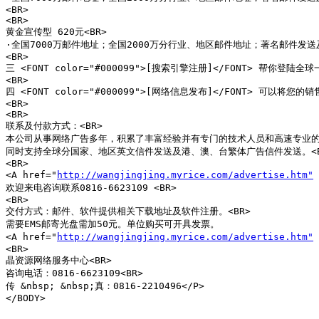
<BR>

<BR>

黄金宣传型 620元<BR>

·全国7000万邮件地址；全国2000万分行业、地区邮件地址；著名邮件发送
<BR>

三 <FONT color="#000099">[搜索引擎注册]</FONT> 帮
<BR>

四 <FONT color="#000099">[网络信息发布]</FONT>
<BR>

<BR>

联系及付款方式：<BR>

本公司从事网络广告多年，积累了丰富经验并有专门的技术人员和高速专业的服
同时支持全球分国家、地区英文信件发送及港、澳、台繁体广告信件发送。<BR
<BR>

<A href="
http://wangjingjing.myrice.com/advertise.htm"
欢迎来电咨询联系0816-6623109 <BR>

<BR>

交付方式：邮件、软件提供相关下载地址及软件注册。<BR>

需要EMS邮寄光盘需加50元。单位购买可开具发票。

<A href="
http://wangjingjing.myrice.com/advertise.htm"
<BR>

晶资源网络服务中心<BR>

咨询电话：0816-6623109<BR>

传 &nbsp; &nbsp;真：0816-2210496</P>

</BODY>
