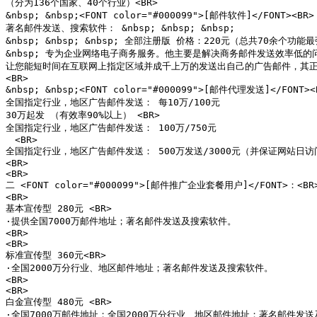
（分为136个国家、40个行业）<BR>

&nbsp; &nbsp;<FONT color="#000099">[邮件软件]</FONT><BR>

著名邮件发送、搜索软件： &nbsp; &nbsp; &nbsp;

&nbsp; &nbsp; &nbsp; 全部注册版 价格：220元（总共70余个
&nbsp; 专为企业网络电子商务服务。他主要是解决商务邮件发送效率低的问
让您能短时间在互联网上指定区域并成千上万的发送出自己的广告邮件，其正版
<BR>

&nbsp; &nbsp;<FONT color="#000099">[邮件代理发送]</FONT><B
全国指定行业，地区广告邮件发送： 每10万/100元

30万起发 （有效率90%以上） <BR>

全国指定行业，地区广告邮件发送： 100万/750元

　<BR>

全国指定行业，地区广告邮件发送： 500万发送/3000元（并保证网站日访问量
<BR>

<BR>

二 <FONT color="#000099">[邮件推广企业套餐用户]</FONT>：<BR>
<BR>

基本宣传型 280元 <BR>

·提供全国7000万邮件地址；著名邮件发送及搜索软件。

<BR>

<BR>

标准宣传型 360元<BR>

·全国2000万分行业、地区邮件地址；著名邮件发送及搜索软件。

<BR>

<BR>

白金宣传型 480元 <BR>

·全国7000万邮件地址；全国2000万分行业、地区邮件地址；著名邮件发送