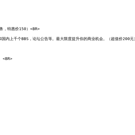
，特惠价150）<BR>

告板和国内上千个BBS，论坛公告等。最大限度提升你的商业机会。（超值价200元）<
BR>
