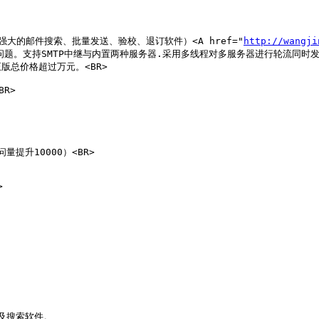
功能最强大的邮件搜索、批量发送、验校、退订软件）<A href="
http://wangji
题。支持SMTP中继与内置两种服务器.采用多线程对多服务器进行轮流同时发送,发
总价格超过万元。<BR>

R>

提升10000）<BR>



及搜索软件。
