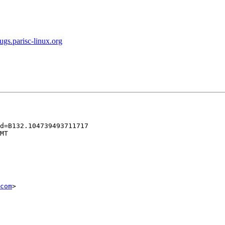
s.parisc-linux.org
d=B132.104739493711717

MT

com
>
