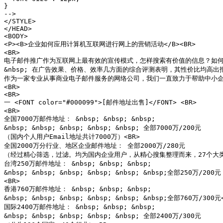
}

-->

</STYLE>

</HEAD>

<BODY>

<P><B>企业如何应用计算机互联网进行网上的营销活动</B><BR>

<BR>

电子邮件推广作为互联网上最有效的宣传模式，怎样搜索有价值的信息？如何找
&nbsp; 在广告效果、价格、效率几方面的综合评测表明，其性价比均高出报
作为一家专业从事商业电子邮件服务的网络公司，我们一直致力于帮助中小企业
<BR>

<BR>

一 <FONT color="#000099">[邮件地址出售]</FONT> <BR>

<BR>

全国7000万邮件地址： &nbsp; &nbsp; &nbsp;

&nbsp; &nbsp; &nbsp; &nbsp; &nbsp; 全部7000万/200元

（国内个人用户Email地址共计7000万）<BR>

全国2000万分行业、地区企业邮件地址： 全部2000万/280元

（经过精心筛选，过滤。均为国内企业用户，从精心搜集整理而来，27个大类
台湾250万邮件地址： &nbsp; &nbsp; &nbsp;

&nbsp; &nbsp; &nbsp; &nbsp; &nbsp; &nbsp;全部250万/200元

<BR>

香港760万邮件地址： &nbsp; &nbsp; &nbsp;

&nbsp; &nbsp; &nbsp; &nbsp; &nbsp; &nbsp;全部760万/300元<
国际2400万邮件地址： &nbsp; &nbsp; &nbsp;

&nbsp; &nbsp; &nbsp; &nbsp; &nbsp; 全部2400万/300元
