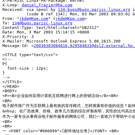
X-PA-RISC Linux-PR-Package: kernel

X-Loop: 
daniel_frazier@hp.com
Received: via spool by 
134-bugs@bugs.parisc-linux.org
 i
          (code B ref 134); Mon, 03 Mar 2003 09:03:02 G
From: "
jkde@Koe.com
" <
jkde@Koe.com
>

To: 
134@bugs.parisc-linux.org
Content-Type: text/html;charset="GB2312"

Date: Mon, 3 Mar 2003 15:14:15 +0800

X-Priority: 3

X-Mailer: Microsoft Outlook Express 5.00.2615.200

Message-Id: <
20030303084816.829504831@dsl2.external.hp.
<STYLE type="text/css">

<!--

P{

  font-size : 12px;

}

-->

</STYLE>

</HEAD>

<BODY>

<P><B>企业如何应用计算机互联网进行网上的营销活动</B><BR>

<BR>

电子邮件推广作为互联网上最有效的宣传模式，怎样搜索有价值的信息？如何找
&nbsp; 在广告效果、价格、效率几方面的综合评测表明，其性价比均高出报
作为一家专业从事商业电子邮件服务的网络公司，我们一直致力于帮助中小企业
<BR>

<BR>

一 <FONT color="#000099">[邮件地址出售]</FONT> <BR>
