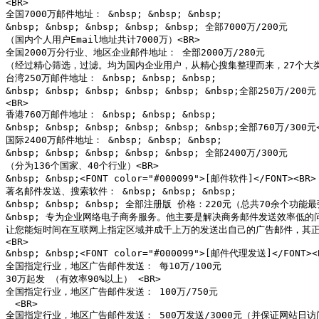
<BR>

全国7000万邮件地址： &nbsp; &nbsp; &nbsp;

&nbsp; &nbsp; &nbsp; &nbsp; &nbsp; 全部7000万/200元

（国内个人用户Email地址共计7000万）<BR>

全国2000万分行业、地区企业邮件地址： 全部2000万/280元

（经过精心筛选，过滤。均为国内企业用户，从精心搜集整理而来，27个大类
台湾250万邮件地址： &nbsp; &nbsp; &nbsp;

&nbsp; &nbsp; &nbsp; &nbsp; &nbsp; &nbsp;全部250万/200元

<BR>

香港760万邮件地址： &nbsp; &nbsp; &nbsp;

&nbsp; &nbsp; &nbsp; &nbsp; &nbsp; &nbsp;全部760万/300元<
国际2400万邮件地址： &nbsp; &nbsp; &nbsp;

&nbsp; &nbsp; &nbsp; &nbsp; &nbsp; 全部2400万/300元

（分为136个国家、40个行业）<BR>

&nbsp; &nbsp;<FONT color="#000099">[邮件软件]</FONT><BR>

著名邮件发送、搜索软件： &nbsp; &nbsp; &nbsp;

&nbsp; &nbsp; &nbsp; 全部注册版 价格：220元（总共70余个
&nbsp; 专为企业网络电子商务服务。他主要是解决商务邮件发送效率低的问
让您能短时间在互联网上指定区域并成千上万的发送出自己的广告邮件，其正版
<BR>

&nbsp; &nbsp;<FONT color="#000099">[邮件代理发送]</FONT><B
全国指定行业，地区广告邮件发送： 每10万/100元

30万起发 （有效率90%以上） <BR>

全国指定行业，地区广告邮件发送： 100万/750元

　<BR>

全国指定行业，地区广告邮件发送： 500万发送/3000元（并保证网站日访问量