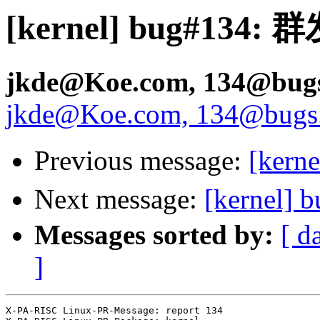
[kernel] bug#134:
jkde@Koe.com, 134@bugs.
jkde@Koe.com, 134@bugs.p
Previous message:
[ker
Next message:
[kernel
Messages sorted by:
[ d
]
X-PA-RISC Linux-PR-Message: report 134
